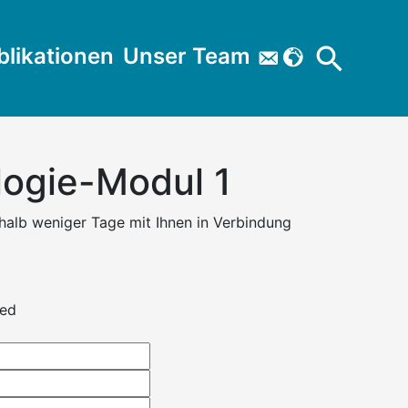
Search
blikationen
Unser Team


for:
Search Button
ogie-Modul 1
alb weniger Tage mit Ihnen in Verbindung
ied