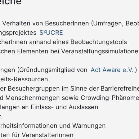
eiche
 Verhalten von BesucherInnen (Umfragen, Beoba
ngsprojektes
S²UCRE
herInnen anhand eines Beobachtungstools
schen Elementen bei Veranstaltungssimulatione
ungen (Gründungsmitglied von
Act Aware e.V.
)
heits-Ressourcen
r Besuchergruppen im Sinne der Barrierefreihe
und Menschenmengen sowie Crowding-Phänom
langen an Einlass- und Auslassen
n
erheitsinformationen und Warnungen
ten für VeranstalterInnen