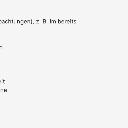
chtungen), z. B. im bereits
n
it
ene