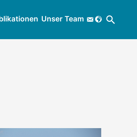
Search
blikationen
Unser Team


for:
Search Button