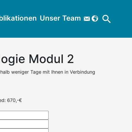
Search
blikationen
Unser Team


for:
Search Button
ogie Modul 2
halb weniger Tage mit Ihnen in Verbindung
ed: 670,-€