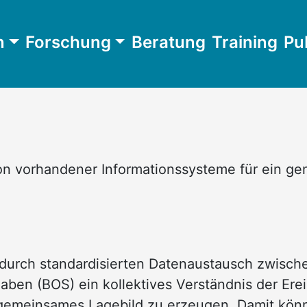
n
Forschung
Beratung
Training
Pu
tion vorhandener Informationssysteme für ein
 durch standardisierten Datenaustausch zwisch
aben (BOS) ein kollektives Verständnis der Ere
 gemeinsames Lagebild zu erzeugen. Damit kön