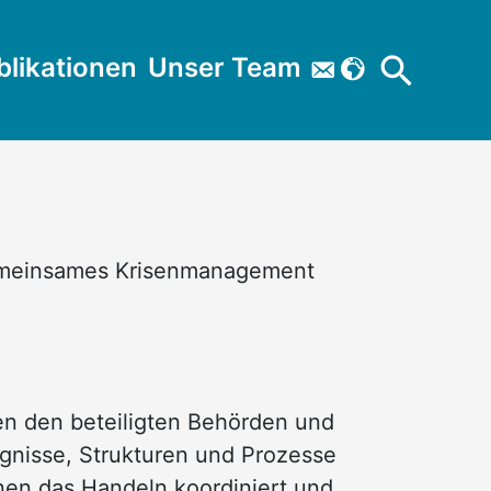
Search
blikationen
Unser Team


for:
Search Button
 gemeinsames Krisenmanagement
en den beteiligten Behörden und
ignisse, Strukturen und Prozesse
nen das Handeln koordiniert und